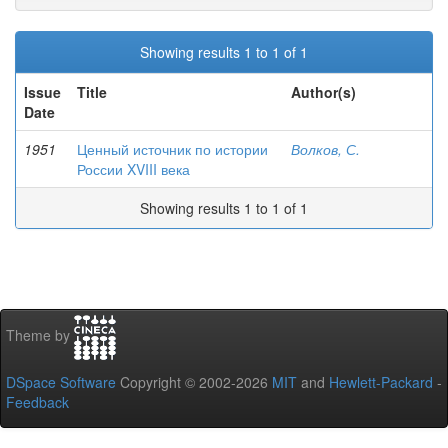
Showing results 1 to 1 of 1
Issue
Title
Author(s)
Date
1951
Ценный источник по истории
Волков, С.
России XVIII века
Showing results 1 to 1 of 1
Theme by
DSpace Software
Copyright © 2002-2026
MIT
and
Hewlett-Packard
-
Feedback