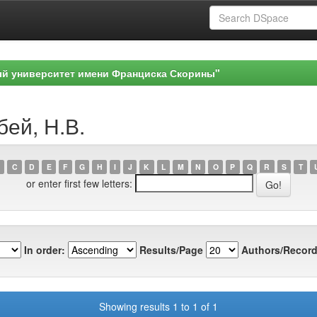
ый университет имени Франциска Скорины"
бей, Н.В.
C
D
E
F
G
H
I
J
K
L
M
N
O
P
Q
R
S
T
or enter first few letters:
In order:
Results/Page
Authors/Record
Showing results 1 to 1 of 1