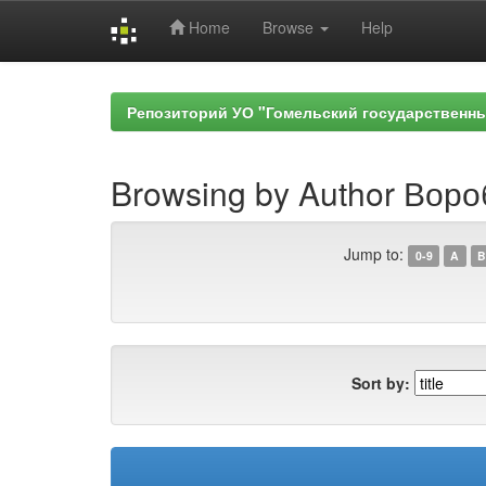
Home
Browse
Help
Skip
navigation
Репозиторий УО "Гомельский государственн
Browsing by Author Воро
Jump to:
0-9
A
B
Sort by: