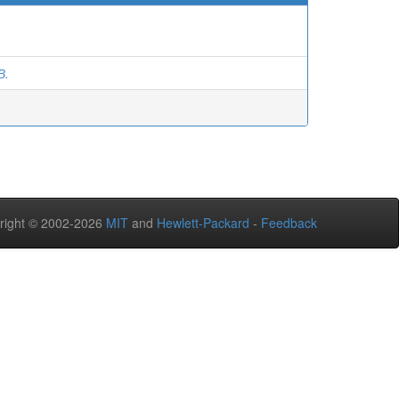
В.
right © 2002-2026
MIT
and
Hewlett-Packard
-
Feedback