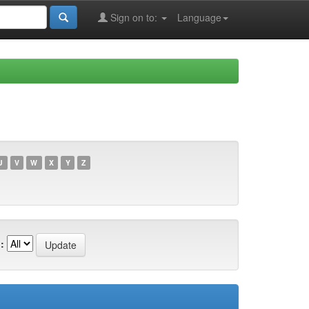
Sign on to:
Language
U
V
W
X
Y
Z
: