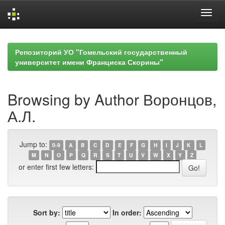
Skip
navigation
Репозиторий УО "Гомельский государственный
университет имени Франциска Скорины"
Browsing by Author Воронцов,
А.Л.
Jump to:
0-9
A
B
C
D
E
F
G
H
I
J
K
L
M
N
O
P
Q
R
S
T
U
V
W
X
Y
Z
or enter first few letters:
Sort by:
In order: