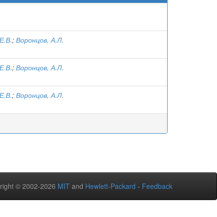
Е.В.
;
Воронцов, А.Л.
Е.В.
;
Воронцов, А.Л.
Е.В.
;
Воронцов, А.Л.
right © 2002-2026
MIT
and
Hewlett-Packard
-
Feedback