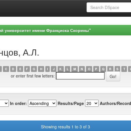
ый университет имени Франциска Скорины"
нцов, А.Л.
C
D
E
F
G
H
I
J
K
L
M
N
O
P
Q
R
S
T
or enter first few letters:
In order:
Results/Page
Authors/Record
Showing results 1 to 3 of 3