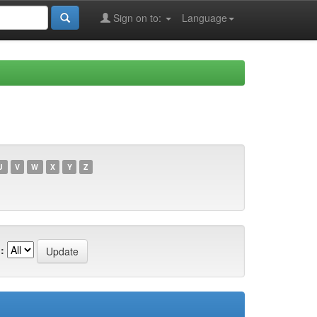
Sign on to:
Language
U
V
W
X
Y
Z
: