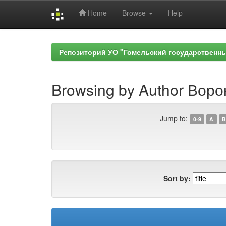
Home
Browse
Help
Skip
navigation
Репозиторий УО "Гомельский государственн
Browsing by Author Воро
Jump to:
0-9
A
B
Sort by: