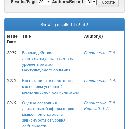
Results/Page
Authors/Record:
Showing results 1 to 3 of 3
Issue
Title
Author(s)
Date
2020
Взаимодействие
Гавриленко, Т.А.
лингвокультур на языковом
уровне в рамках
межкультурного общения
2012
Воспитание толерантности
Гавриленко, Т.А.
как основы успешной
межкультурной коммуникации
2010
Оценка состояния
Гавриленко, Т.А.
;
двигательной сферы нервно-
Ворочай, Т.А.
мышечной системы в
зависимости от уровня
лабильности