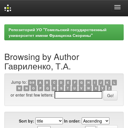
Skip
navigation
Репозиторий УО "Гомельский государственный
университет имени Франциска Скорины"
Browsing by Author
Гавриленко, Т.А.
Jump to:
0-9
A
B
C
D
E
F
G
H
I
J
K
L
M
N
O
P
Q
R
S
T
U
V
W
X
Y
Z
or enter first few letters:
Sort by:
In order: