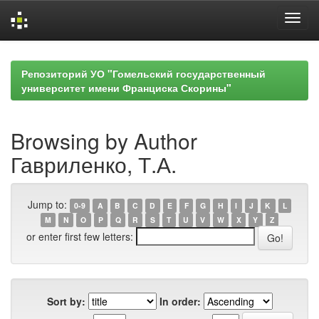
Skip
navigation
Репозиторий УО "Гомельский государственный
университет имени Франциска Скорины"
Browsing by Author
Гавриленко, Т.А.
Jump to:
0-9
A
B
C
D
E
F
G
H
I
J
K
L
M
N
O
P
Q
R
S
T
U
V
W
X
Y
Z
or enter first few letters:
Sort by:
In order: