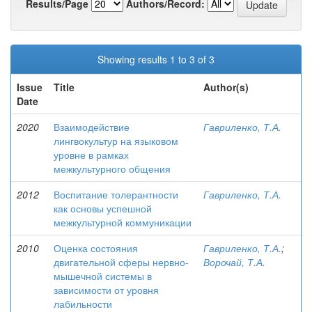
Results/Page
Authors/Record:
Showing results 1 to 3 of 3
Issue
Title
Author(s)
Date
2020
Взаимодействие
Гавриленко, Т.А.
лингвокультур на языковом
уровне в рамках
межкультурного общения
2012
Воспитание толерантности
Гавриленко, Т.А.
как основы успешной
межкультурной коммуникации
2010
Оценка состояния
Гавриленко, Т.А.
;
двигательной сферы нервно-
Ворочай, Т.А.
мышечной системы в
зависимости от уровня
лабильности