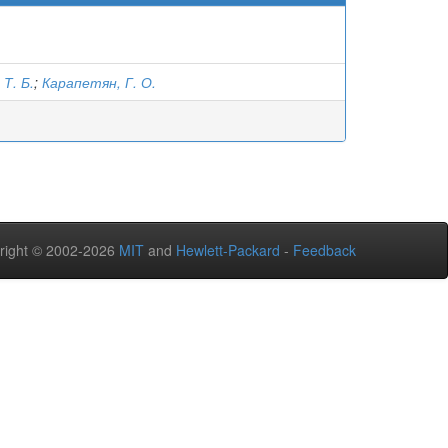
Т. Б.
;
Карапетян, Г. О.
right © 2002-2026
MIT
and
Hewlett-Packard
-
Feedback