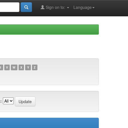
Sign on to:
Language
U
V
W
X
Y
Z
: