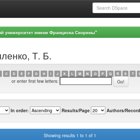
ый университет имени Франциска Скорины"
ленко, Т. Б.
C
D
E
F
G
H
I
J
K
L
M
N
O
P
Q
R
S
T
or enter first few letters:
In order:
Results/Page
Authors/Record
Showing results 1 to 1 of 1