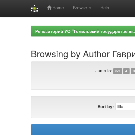
Home
Browse
Help
Skip
navigation
Репозиторий УО "Гомельский государственн
Browsing by Author Гаври
Jump to:
0-9
A
B
Sort by: