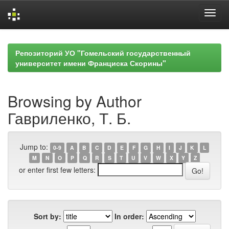
Skip
navigation
Репозиторий УО "Гомельский государственный
университет имени Франциска Скорины"
Browsing by Author
Гавриленко, Т. Б.
Jump to:
0-9
A
B
C
D
E
F
G
H
I
J
K
L
M
N
O
P
Q
R
S
T
U
V
W
X
Y
Z
or enter first few letters:
Sort by:
In order: