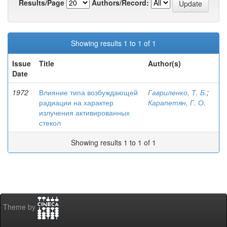
Results/Page
Authors/Record:
Showing results 1 to 1 of 1
Issue
Title
Author(s)
Date
1972
Влияние типа возбуждающей
Гавриленко, Т. Б.
;
радиации на характер
Карапетян, Г. О.
излучения активированных
стекол
Showing results 1 to 1 of 1
Theme by