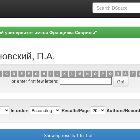
ый университет имени Франциска Скорины"
новский, П.А.
C
D
E
F
G
H
I
J
K
L
M
N
O
P
Q
R
S
T
or enter first few letters:
In order:
Results/Page
Authors/Record
Showing results 1 to 1 of 1