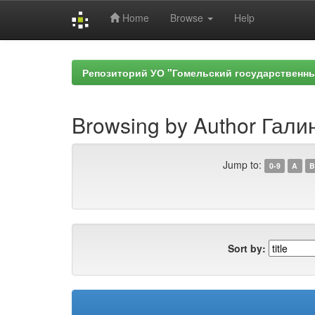
Home
Browse
Help
Skip
navigation
Репозиторий УО "Гомельский государственн
Browsing by Author Гали
Jump to:
0-9
A
B
Sort by: