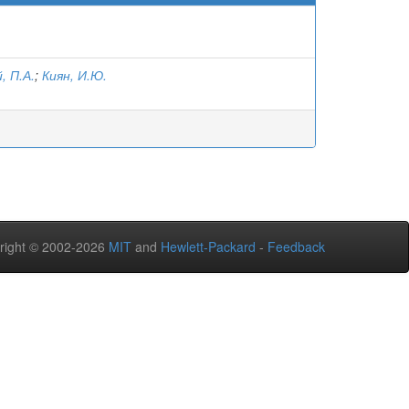
, П.А.
;
Киян, И.Ю.
right © 2002-2026
MIT
and
Hewlett-Packard
-
Feedback