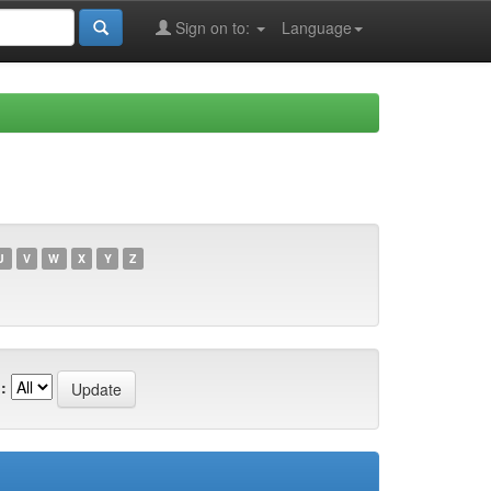
Sign on to:
Language
U
V
W
X
Y
Z
: