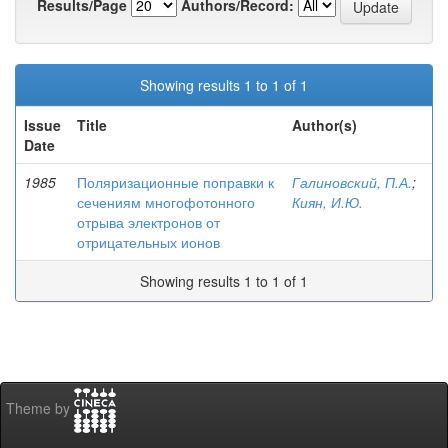
Results/Page
Authors/Record:
Showing results 1 to 1 of 1
Issue
Title
Author(s)
Date
1985
Поляризационные поправки к
Галиновский, П.А.
;
сечениям многофотонного
Киян, И.Ю.
отрыва электронов от
отрицательных ионов
Showing results 1 to 1 of 1
Theme by