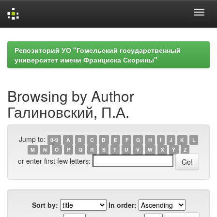
Skip
navigation
Репозиторий УО "Гомельский государственный
университет имени Франциска Скорины"
Browsing by Author
Галиновский, П.А.
Jump to:
0-9
A
B
C
D
E
F
G
H
I
J
K
L
M
N
O
P
Q
R
S
T
U
V
W
X
Y
Z
or enter first few letters:
Sort by:
In order: