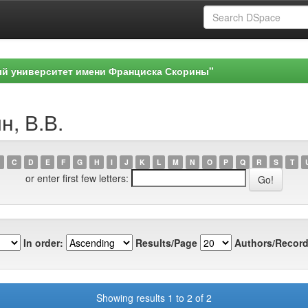
ый университет имени Франциска Скорины"
н, В.В.
C
D
E
F
G
H
I
J
K
L
M
N
O
P
Q
R
S
T
or enter first few letters:
In order:
Results/Page
Authors/Record
Showing results 1 to 2 of 2