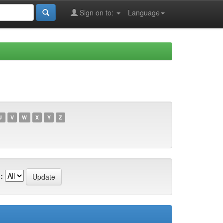
Sign on to:
Language
U
V
W
X
Y
Z
: