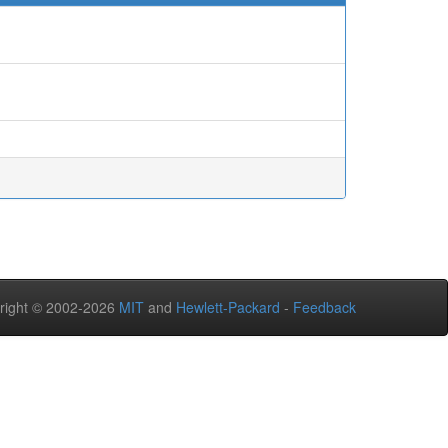
right © 2002-2026
MIT
and
Hewlett-Packard
-
Feedback