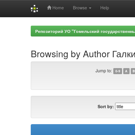
Home
Browse
Help
Skip
navigation
Репозиторий УО "Гомельский государственн
Browsing by Author Галки
Jump to:
0-9
A
B
Sort by: