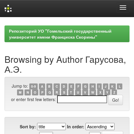
Skip
navigation
Репозиторий УО "Гомельский государственный
университет имени Франциска Скорины"
Browsing by Author Гарусова,
А.Э.
Jump to:
0-9
A
B
C
D
E
F
G
H
I
J
K
L
M
N
O
P
Q
R
S
T
U
V
W
X
Y
Z
or enter first few letters:
Sort by:
In order: