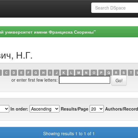
ый университет имени Франциска Скорины"
ич, Н.Г.
C
D
E
F
G
H
I
J
K
L
M
N
O
P
Q
R
S
T
or enter first few letters:
In order:
Results/Page
Authors/Record
Showing results 1 to 1 of 1