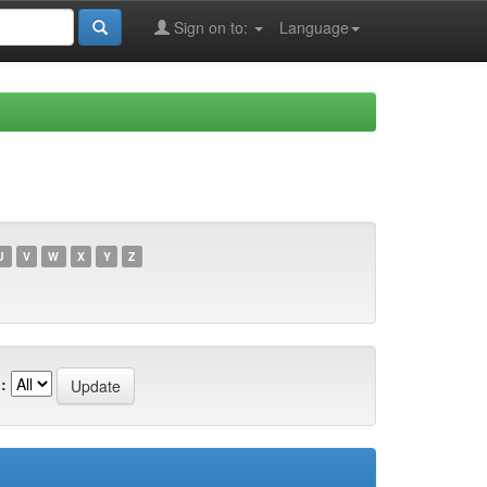
Sign on to:
Language
U
V
W
X
Y
Z
: