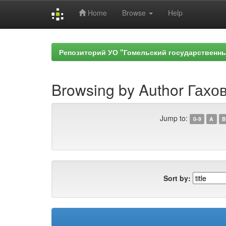
Home
Browse
Help
Skip
navigation
Репозиторий УО "Гомельский государственн
Browsing by Author Гахов
Jump to:
0-9
A
B
Sort by: