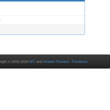
.
right © 2002-2026
MIT
and
Hewlett-Packard
-
Feedback