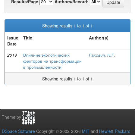
Results/Page
Authors/Record:
Showing results 1 to 1 of 1
Issue
Title
Author(s)
Date
2019
Влияние экологических
Гахович, Н.Г.
факторов на трансформации
в промышленности
Showing results 1 to 1 of 1
Theme by
DSpace Software
Copyright © 2002-2026
MIT
and
Hewlett-Packard
-