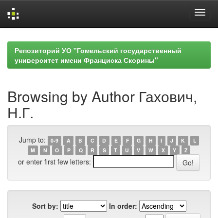
Skip
navigation
Репозиторий УО "Гомельский государственный
университет имени Франциска Скорины"
Browsing by Author Гахович,
Н.Г.
Jump to:
0-9
A
B
C
D
E
F
G
H
I
J
K
L
M
N
O
P
Q
R
S
T
U
V
W
X
Y
Z
or enter first few letters:
Sort by:
In order: