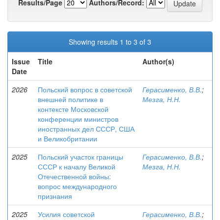
Results/Page
Authors/Record:
Showing results 1 to 3 of 3
Issue
Title
Author(s)
Date
2026
Польский вопрос в советской
Герасименко, В.В.
;
внешней политике в
Мезга, Н.Н.
контексте Московской
конференции министров
иностранных дел СССР, США
и Великобритании
2025
Польский участок границы
Герасименко, В.В.
;
СССР к началу Великой
Мезга, Н.Н.
Отечественной войны:
вопрос международного
признания
2025
Усилия советской
Герасименко, В.В.
;