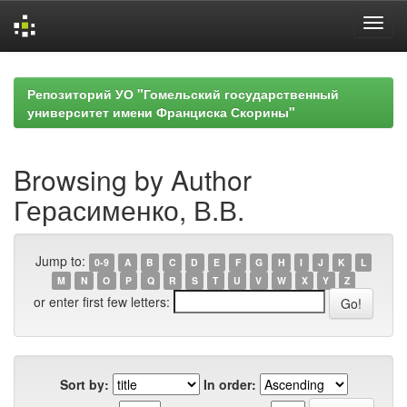
Skip
navigation
Репозиторий УО "Гомельский государственный
университет имени Франциска Скорины"
Browsing by Author
Герасименко, В.В.
Jump to:
0-9
A
B
C
D
E
F
G
H
I
J
K
L
M
N
O
P
Q
R
S
T
U
V
W
X
Y
Z
or enter first few letters:
Sort by:
In order: