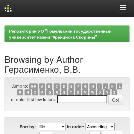
Skip
navigation
Репозиторий УО "Гомельский государственный
университет имени Франциска Скорины"
Browsing by Author
Герасименко, В.В.
Jump to:
0-9
A
B
C
D
E
F
G
H
I
J
K
L
M
N
O
P
Q
R
S
T
U
V
W
X
Y
Z
or enter first few letters:
Sort by:
In order: