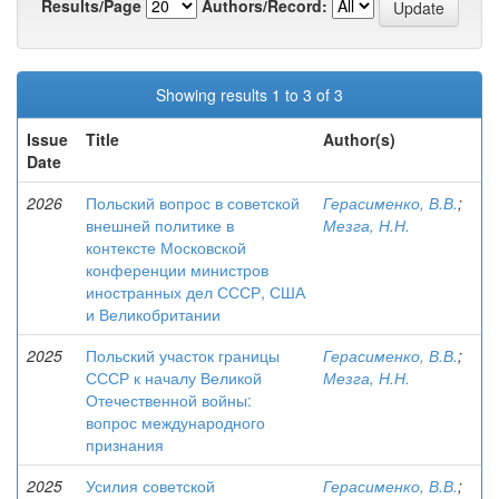
Results/Page
Authors/Record:
Showing results 1 to 3 of 3
Issue
Title
Author(s)
Date
2026
Польский вопрос в советской
Герасименко, В.В.
;
внешней политике в
Мезга, Н.Н.
контексте Московской
конференции министров
иностранных дел СССР, США
и Великобритании
2025
Польский участок границы
Герасименко, В.В.
;
СССР к началу Великой
Мезга, Н.Н.
Отечественной войны:
вопрос международного
признания
2025
Усилия советской
Герасименко, В.В.
;