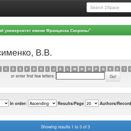
ый университет имени Франциска Скорины"
сименко, В.В.
C
D
E
F
G
H
I
J
K
L
M
N
O
P
Q
R
S
T
or enter first few letters:
In order:
Results/Page
Authors/Record
Showing results 1 to 3 of 3