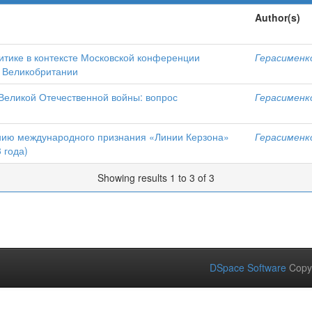
Author(s)
итике в контексте Московской конференции
Герасименко
 Великобритании
 Великой Отечественной войны: вопрос
Герасименко
ению международного признания «Линии Керзона»
Герасименко
 года)
Showing results 1 to 3 of 3
DSpace Software
Copy