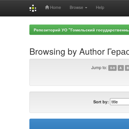
Home
Browse
Help
Skip
navigation
Репозиторий УО "Гомельский государственн
Browsing by Author Гера
Jump to:
0-9
A
B
Sort by: