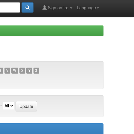
Sign on to:
Language
U
V
W
X
Y
Z
: