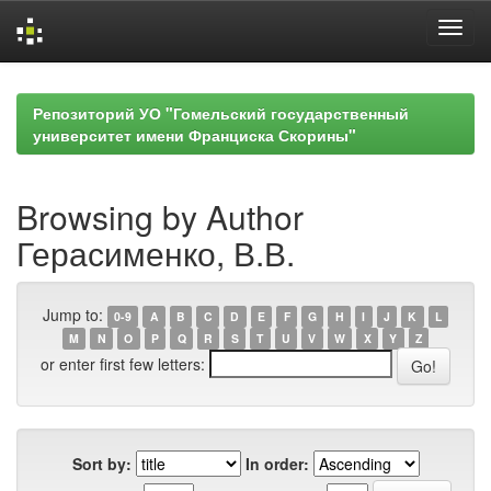
Skip
navigation
Репозиторий УО "Гомельский государственный
университет имени Франциска Скорины"
Browsing by Author
Герасименко, В.В.
Jump to:
0-9
A
B
C
D
E
F
G
H
I
J
K
L
M
N
O
P
Q
R
S
T
U
V
W
X
Y
Z
or enter first few letters:
Sort by:
In order: