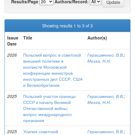
Results/Page
Authors/Record:
Showing results 1 to 3 of 3
Issue
Title
Author(s)
Date
2026
Польский вопрос в советской
Герасименко, В.В.
;
внешней политике в
Мезга, Н.Н.
контексте Московской
конференции министров
иностранных дел СССР, США
и Великобритании
2025
Польский участок границы
Герасименко, В.В.
;
СССР к началу Великой
Мезга, Н.Н.
Отечественной войны:
вопрос международного
признания
2025
Усилия советской
Герасименко, В.В.
;