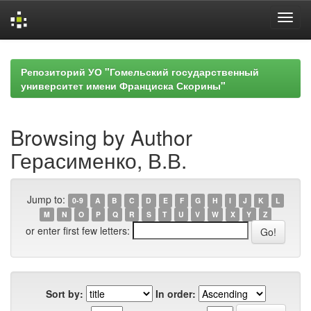
Skip
navigation
Репозиторий УО "Гомельский государственный
университет имени Франциска Скорины"
Browsing by Author
Герасименко, В.В.
Jump to:
0-9
A
B
C
D
E
F
G
H
I
J
K
L
M
N
O
P
Q
R
S
T
U
V
W
X
Y
Z
or enter first few letters:
Sort by:
In order: