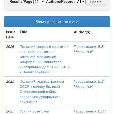
Results/Page
Authors/Record:
Showing results 1 to 3 of 3
Issue
Title
Author(s)
Date
2026
Польский вопрос в советской
Герасименко, В.В.
;
внешней политике в
Мезга, Н.Н.
контексте Московской
конференции министров
иностранных дел СССР, США
и Великобритании
2025
Польский участок границы
Герасименко, В.В.
;
СССР к началу Великой
Мезга, Н.Н.
Отечественной войны:
вопрос международного
признания
2025
Усилия советской
Герасименко, В.В.
;