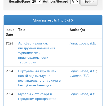
Results/Page
Authors/Record:
Showing results 1 to 5 of 5
Issue
Title
Author(s)
Date
2024
Арт-фестивали как
Герасимова, К.В.
инструмент повышения
туристической
привлекательности
территории
2024
Виртуальный туризм как
Герасимова, К.В.
;
новый вид культурно-
Флерко, Т.Г.
познавательного туризма в
Республике Беларусь
2024
Муралы и стрит-арт в
Герасимова, К.В.
городском пространстве