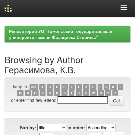
Skip
navigation
Репозиторий УО "Гомельский государственный
университет имени Франциска Скорины"
Browsing by Author
Герасимова, К.В.
Jump to:
0-9
A
B
C
D
E
F
G
H
I
J
K
L
M
N
O
P
Q
R
S
T
U
V
W
X
Y
Z
or enter first few letters:
Sort by:
In order: