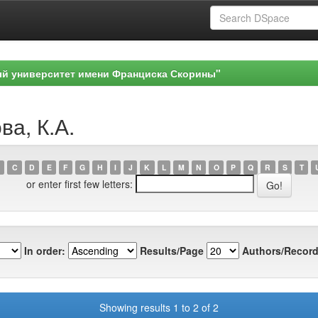
ый университет имени Франциска Скорины"
ва, К.А.
C
D
E
F
G
H
I
J
K
L
M
N
O
P
Q
R
S
T
or enter first few letters:
In order:
Results/Page
Authors/Record
Showing results 1 to 2 of 2