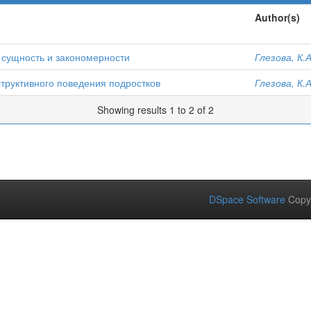
Author(s)
 сущность и закономерности
Глезова, К.А
структивного поведения подростков
Глезова, К.А
Showing results 1 to 2 of 2
DSpace Software
Copy