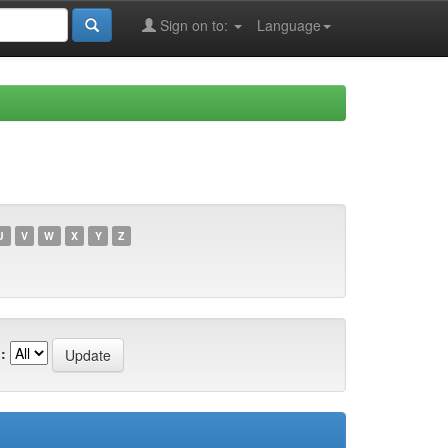
Sign on to:
Language
U
V
W
X
Y
Z
: