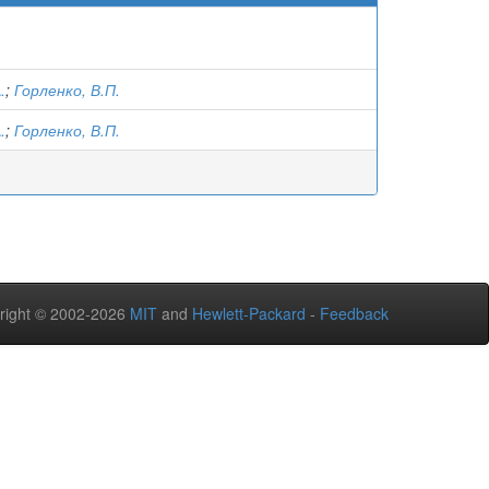
.
;
Горленко, В.П.
.
;
Горленко, В.П.
right © 2002-2026
MIT
and
Hewlett-Packard
-
Feedback