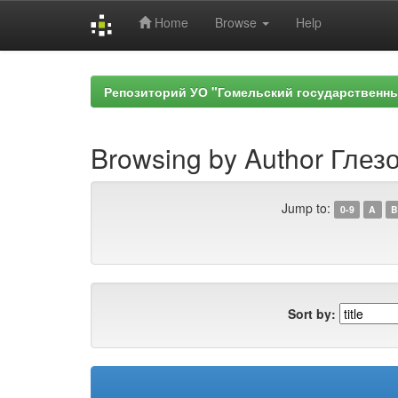
Home
Browse
Help
Skip
navigation
Репозиторий УО "Гомельский государственн
Browsing by Author Глезо
Jump to:
0-9
A
B
Sort by: