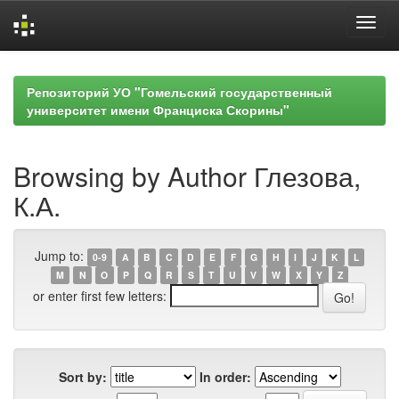
Skip
navigation
Репозиторий УО "Гомельский государственный
университет имени Франциска Скорины"
Browsing by Author Глезова,
К.А.
Jump to:
0-9
A
B
C
D
E
F
G
H
I
J
K
L
M
N
O
P
Q
R
S
T
U
V
W
X
Y
Z
or enter first few letters:
Sort by:
In order: