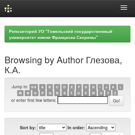
Skip
navigation
Репозиторий УО "Гомельский государственный
университет имени Франциска Скорины"
Browsing by Author Глезова,
К.А.
Jump to:
0-9
A
B
C
D
E
F
G
H
I
J
K
L
M
N
O
P
Q
R
S
T
U
V
W
X
Y
Z
or enter first few letters:
Sort by:
In order: