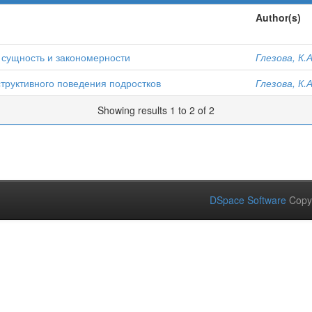
Author(s)
 сущность и закономерности
Глезова, К.А
структивного поведения подростков
Глезова, К.А
Showing results 1 to 2 of 2
DSpace Software
Copy