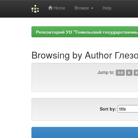
Home
Browse
Help
Skip
navigation
Репозиторий УО "Гомельский государственн
Browsing by Author Глезо
Jump to:
0-9
A
B
Sort by: