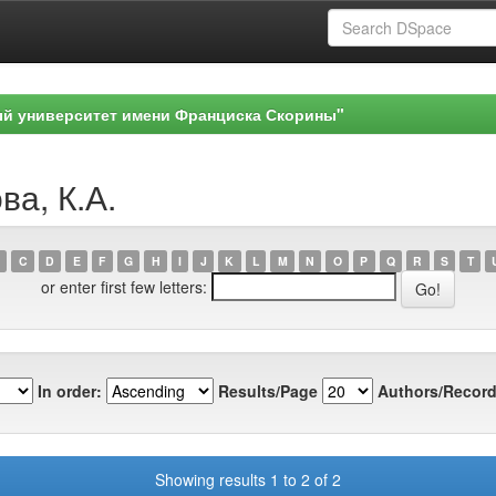
ый университет имени Франциска Скорины"
ва, К.А.
C
D
E
F
G
H
I
J
K
L
M
N
O
P
Q
R
S
T
or enter first few letters:
In order:
Results/Page
Authors/Record
Showing results 1 to 2 of 2