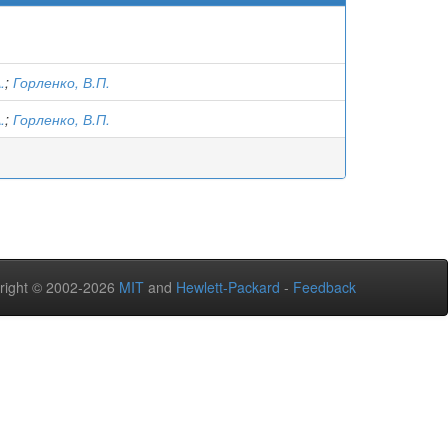
.
;
Горленко, В.П.
.
;
Горленко, В.П.
right © 2002-2026
MIT
and
Hewlett-Packard
-
Feedback