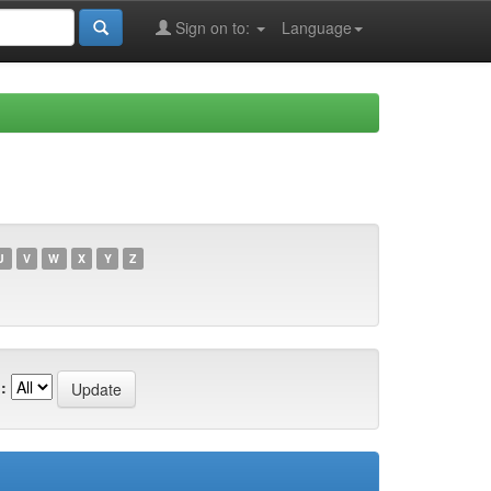
Sign on to:
Language
U
V
W
X
Y
Z
: