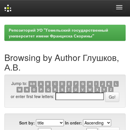
Skip
navigation
Репозиторий УО "Гомельский государственный
университет имени Франциска Скорины"
Browsing by Author Глушков,
А.В.
Jump to:
0-9
A
B
C
D
E
F
G
H
I
J
K
L
M
N
O
P
Q
R
S
T
U
V
W
X
Y
Z
or enter first few letters:
Sort by:
In order: