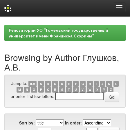
Skip
navigation
Репозиторий УО "Гомельский государственный
университет имени Франциска Скорины"
Browsing by Author Глушков,
А.В.
Jump to:
0-9
A
B
C
D
E
F
G
H
I
J
K
L
M
N
O
P
Q
R
S
T
U
V
W
X
Y
Z
or enter first few letters:
Sort by:
In order: