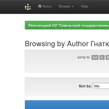
Home
Browse
Help
Skip
navigation
Репозиторий УО "Гомельский государственн
Browsing by Author Гнатю
Jump to:
0-9
A
B
Sort by: