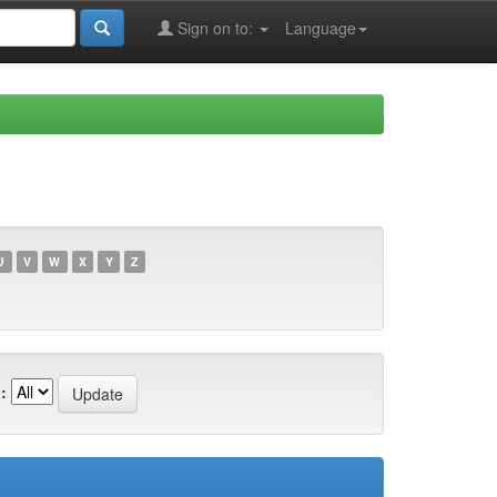
Sign on to:
Language
U
V
W
X
Y
Z
: