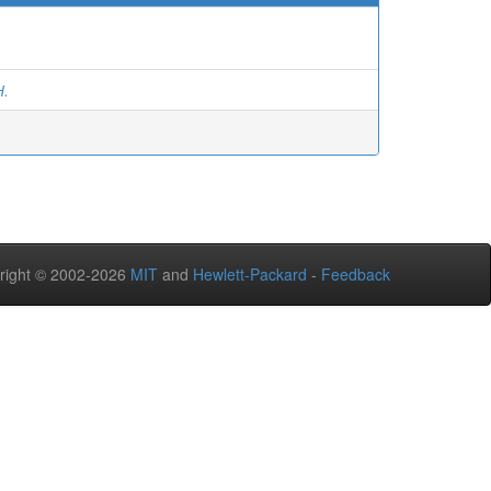
Н.
right © 2002-2026
MIT
and
Hewlett-Packard
-
Feedback