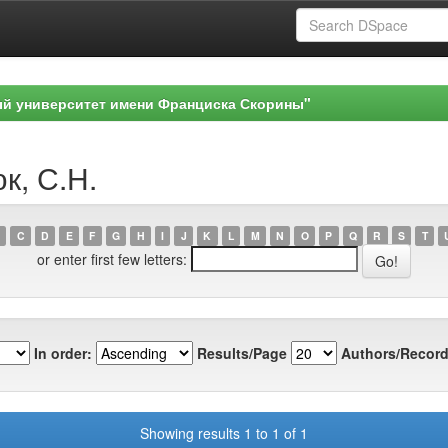
ый университет имени Франциска Скорины"
к, С.Н.
C
D
E
F
G
H
I
J
K
L
M
N
O
P
Q
R
S
T
or enter first few letters:
In order:
Results/Page
Authors/Record
Showing results 1 to 1 of 1