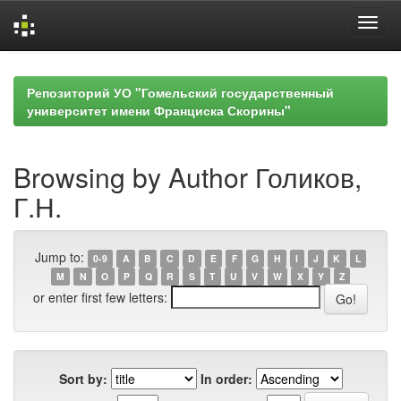
Skip
navigation
Репозиторий УО "Гомельский государственный
университет имени Франциска Скорины"
Browsing by Author Голиков,
Г.Н.
Jump to:
0-9
A
B
C
D
E
F
G
H
I
J
K
L
M
N
O
P
Q
R
S
T
U
V
W
X
Y
Z
or enter first few letters:
Sort by:
In order: