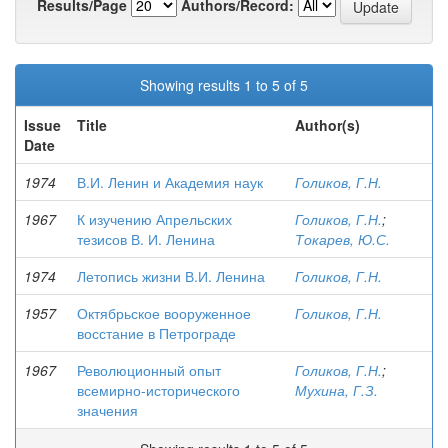
Results/Page
Authors/Record:
Showing results 1 to 5 of 5
Issue
Title
Author(s)
Date
1974
В.И. Ленин и Академия наук
Голиков, Г.Н.
1967
К изучению Апрельских
Голиков, Г.Н.
;
тезисов В. И. Ленина
Токарев, Ю.С.
1974
Летопись жизни В.И. Ленина
Голиков, Г.Н.
1957
Октябрьское вооруженное
Голиков, Г.Н.
восстание в Петрограде
1967
Революционный опыт
Голиков, Г.Н.
;
всемирно-исторического
Мухина, Г.З.
значения