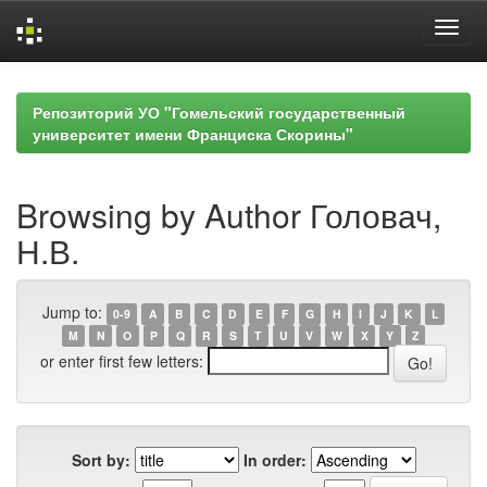
Skip
navigation
Репозиторий УО "Гомельский государственный
университет имени Франциска Скорины"
Browsing by Author Головач,
Н.В.
Jump to:
0-9
A
B
C
D
E
F
G
H
I
J
K
L
M
N
O
P
Q
R
S
T
U
V
W
X
Y
Z
or enter first few letters:
Sort by:
In order: