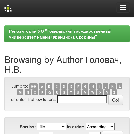
Skip
navigation
Репозиторий УО "Гомельский государственный
университет имени Франциска Скорины"
Browsing by Author Головач,
Н.В.
Jump to:
0-9
A
B
C
D
E
F
G
H
I
J
K
L
M
N
O
P
Q
R
S
T
U
V
W
X
Y
Z
or enter first few letters:
Sort by:
In order: