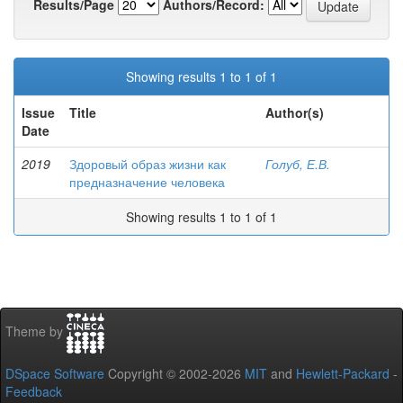
Results/Page
Authors/Record:
Showing results 1 to 1 of 1
Issue
Title
Author(s)
Date
2019
Здоровый образ жизни как
Голуб, Е.В.
предназначение человека
Showing results 1 to 1 of 1
Theme by
DSpace Software
Copyright © 2002-2026
MIT
and
Hewlett-Packard
-
Feedback