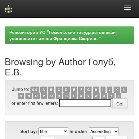
Skip
navigation
Репозиторий УО "Гомельский государственный
университет имени Франциска Скорины"
Browsing by Author Голуб,
Е.В.
Jump to:
0-9
A
B
C
D
E
F
G
H
I
J
K
L
M
N
O
P
Q
R
S
T
U
V
W
X
Y
Z
or enter first few letters:
Sort by:
In order: