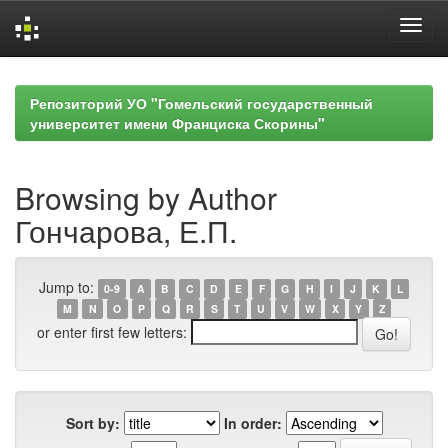
Skip
navigation
Репозиторий УО "Гомельский государственный
университет имени Франциска Скорины"
Browsing by Author
Гончарова, Е.П.
Jump to:
0-9
A
B
C
D
E
F
G
H
I
J
K
L
M
N
O
P
Q
R
S
T
U
V
W
X
Y
Z
or enter first few letters:
Sort by:
In order: