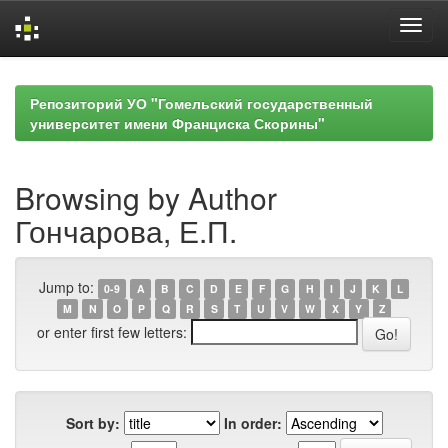
Skip
navigation
Репозиторий УО "Гомельский государственный
университет имени Франциска Скорины"
Browsing by Author
Гончарова, Е.П.
Jump to:
0-9
A
B
C
D
E
F
G
H
I
J
K
L
M
N
O
P
Q
R
S
T
U
V
W
X
Y
Z
or enter first few letters:
Sort by:
In order: