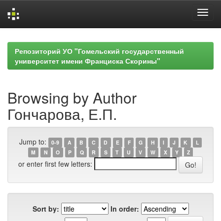
Skip
navigation
Репозиторий УО "Гомельский государственный
университет имени Франциска Скорины"
Browsing by Author
Гончарова, Е.П.
Jump to:
0-9
A
B
C
D
E
F
G
H
I
J
K
L
M
N
O
P
Q
R
S
T
U
V
W
X
Y
Z
or enter first few letters:
Sort by:
In order: