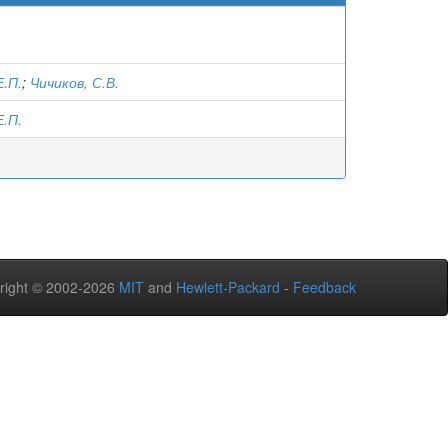
Е.П.
;
Чичиков, С.В.
Е.П.
right © 2002-2026
MIT
and
Hewlett-Packard
-
Feedback