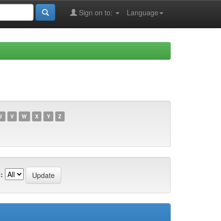
Sign on to:
Language
U
V
W
X
Y
Z
: