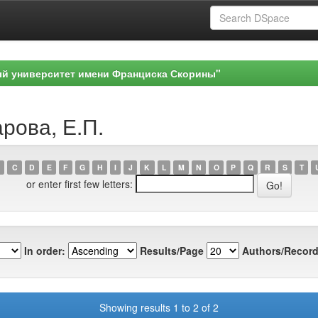
ый университет имени Франциска Скорины"
арова, Е.П.
C
D
E
F
G
H
I
J
K
L
M
N
O
P
Q
R
S
T
or enter first few letters:
In order:
Results/Page
Authors/Record
Showing results 1 to 2 of 2