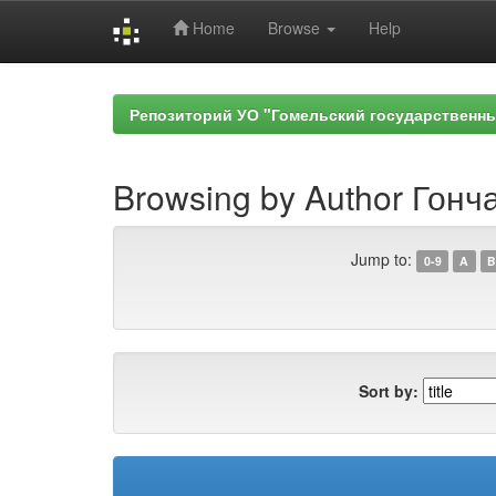
Home
Browse
Help
Skip
navigation
Репозиторий УО "Гомельский государственн
Browsing by Author Гонч
Jump to:
0-9
A
B
Sort by: