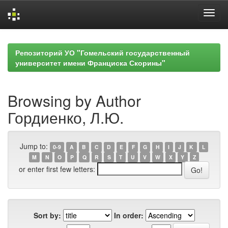
Skip
navigation
Репозиторий УО "Гомельский государственный
университет имени Франциска Скорины"
Browsing by Author
Гордиенко, Л.Ю.
Jump to:
0-9
A
B
C
D
E
F
G
H
I
J
K
L
M
N
O
P
Q
R
S
T
U
V
W
X
Y
Z
or enter first few letters:
Sort by:
In order: