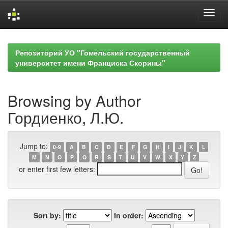
Skip
navigation
Репозиторий УО "Гомельский государственный
университет имени Франциска Скорины"
Browsing by Author
Гордиенко, Л.Ю.
Jump to:
0-9
A
B
C
D
E
F
G
H
I
J
K
L
M
N
O
P
Q
R
S
T
U
V
W
X
Y
Z
or enter first few letters:
Sort by:
In order: