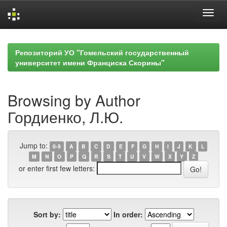
Skip
navigation
Репозиторий УО "Гомельский государственный
университет имени Франциска Скорины"
Browsing by Author
Гордиенко, Л.Ю.
Jump to:
0-9
A
B
C
D
E
F
G
H
I
J
K
L
M
N
O
P
Q
R
S
T
U
V
W
X
Y
Z
or enter first few letters:
Sort by:
In order: