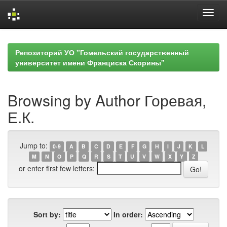
Skip
navigation
Репозиторий УО "Гомельский государственный
университет имени Франциска Скорины"
Browsing by Author Горевая,
Е.К.
Jump to:
0-9
A
B
C
D
E
F
G
H
I
J
K
L
M
N
O
P
Q
R
S
T
U
V
W
X
Y
Z
or enter first few letters:
Sort by:
In order: