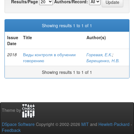
Results/Page
Authors/Record:
Showing results 1 to 1 of 1
Issue
Title
Author(s)
Date
2018
Виды контроля в обучении
Горевая, Е.К.
;
говорению
Берещенко, Н.В.
Showing results 1 to 1 of 1
Theme by
DSpace Software
Copyright © 2002-2026
MIT
and
Hewlett-Packard
-
Feedback