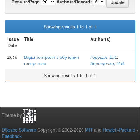
Results/Page
Authors/Record:
Showing results 1 to 1 of 1
Issue
Title
Author(s)
Date
2018
Виды контроля в обучении
Горевая, Е.К.
;
говорению
Берещенко, Н.В.
Showing results 1 to 1 of 1
Theme by
DSpace Software
Copyright © 2002-2026
MIT
and
Hewlett-Packard
-
Feedback