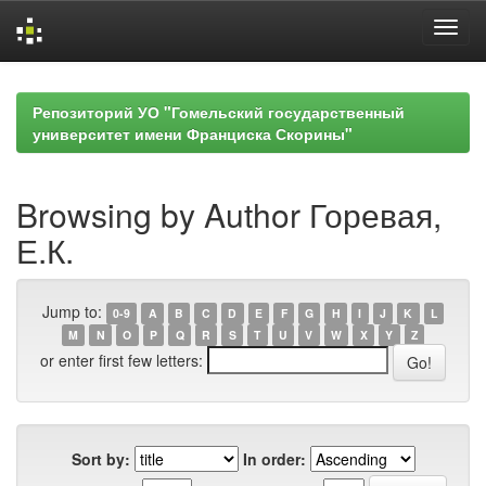
Skip
navigation
Репозиторий УО "Гомельский государственный
университет имени Франциска Скорины"
Browsing by Author Горевая,
Е.К.
Jump to:
0-9
A
B
C
D
E
F
G
H
I
J
K
L
M
N
O
P
Q
R
S
T
U
V
W
X
Y
Z
or enter first few letters:
Sort by:
In order: