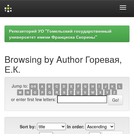
Skip
navigation
Репозиторий УО "Гомельский государственный
университет имени Франциска Скорины"
Browsing by Author Горевая,
Е.К.
Jump to:
0-9
A
B
C
D
E
F
G
H
I
J
K
L
M
N
O
P
Q
R
S
T
U
V
W
X
Y
Z
or enter first few letters:
Sort by:
In order: