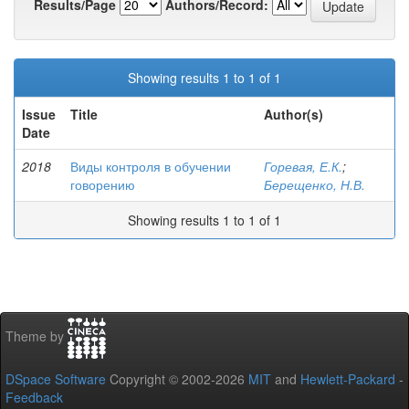
Results/Page
Authors/Record:
Showing results 1 to 1 of 1
Issue
Title
Author(s)
Date
2018
Виды контроля в обучении
Горевая, Е.К.
;
говорению
Берещенко, Н.В.
Showing results 1 to 1 of 1
Theme by
DSpace Software
Copyright © 2002-2026
MIT
and
Hewlett-Packard
-
Feedback