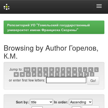
Skip
navigation
Репозиторий УО "Гомельский государственный
университет имени Франциска Скорины"
Browsing by Author Горелов,
К.М.
Jump to:
0-9
A
B
C
D
E
F
G
H
I
J
K
L
M
N
O
P
Q
R
S
T
U
V
W
X
Y
Z
or enter first few letters:
Sort by:
In order: