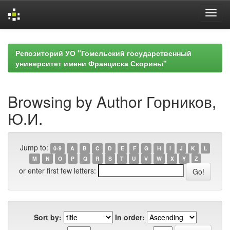
Skip
navigation
Репозиторий УО "Гомельский государственный
университет имени Франциска Скорины"
Browsing by Author Горников,
Ю.И.
Jump to:
0-9
A
B
C
D
E
F
G
H
I
J
K
L
M
N
O
P
Q
R
S
T
U
V
W
X
Y
Z
or enter first few letters:
Sort by:
In order: