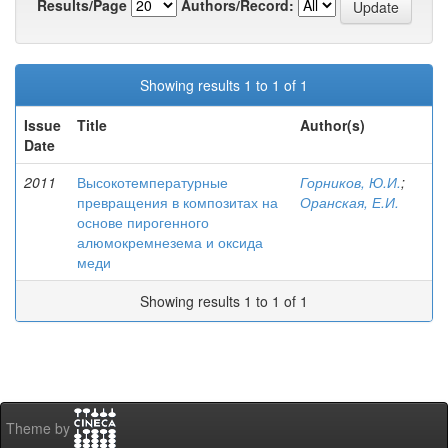
Results/Page
Authors/Record:
Showing results 1 to 1 of 1
Issue
Title
Author(s)
Date
2011
Высокотемпературные
Горников, Ю.И.
;
превращения в композитах на
Оранская, Е.И.
основе пирогенного
алюмокремнезема и оксида
меди
Showing results 1 to 1 of 1
Theme by