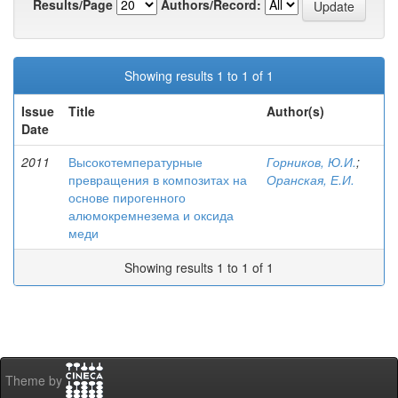
Results/Page
Authors/Record:
Showing results 1 to 1 of 1
Issue
Title
Author(s)
Date
2011
Высокотемпературные
Горников, Ю.И.
;
превращения в композитах на
Оранская, Е.И.
основе пирогенного
алюмокремнезема и оксида
меди
Showing results 1 to 1 of 1
Theme by