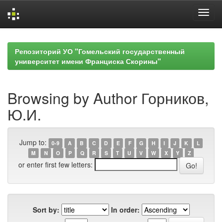
Skip
navigation
Репозиторий УО "Гомельский государственный
университет имени Франциска Скорины"
Browsing by Author Горников,
Ю.И.
Jump to:
0-9
A
B
C
D
E
F
G
H
I
J
K
L
M
N
O
P
Q
R
S
T
U
V
W
X
Y
Z
or enter first few letters:
Sort by:
In order: