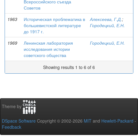
Всероссийского съезда
Советов
1963
Историческая проблематика в
Алексеева, Г.Д.
;
большевистской литературе
Городецкий, Е.Н.
до 1917 г.
1969
Ленинская лаборатория
Городецкий, Е.Н.
исследования истории
советского общества
Showing results 1 to 6 of 6
Theme by
DSpace Software
Copyright © 2002-2026
MIT
and
Hewlett-Packard
-
Feedback