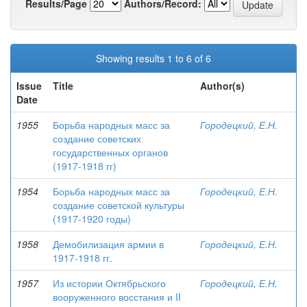
Results/Page
Authors/Record:
Showing results 1 to 6 of 6
Issue
Title
Author(s)
Date
1955
Борьба народных масс за
Городецкий, Е.Н.
создание советских
государственных органов
(1917-1918 гг)
1954
Борьба народных масс за
Городецкий, Е.Н.
создание советской культуры
(1917-1920 годы)
1958
Демобилизация армии в
Городецкий, Е.Н.
1917-1918 гг.
1957
Из истории Октябрьского
Городецкий, Е.Н.
вооруженного восстания и II