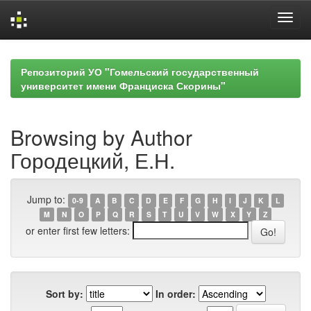
Skip
navigation
Репозиторий УО "Гомельский государственный
университет имени Франциска Скорины"
Browsing by Author
Городецкий, Е.Н.
Jump to:
0-9
A
B
C
D
E
F
G
H
I
J
K
L
M
N
O
P
Q
R
S
T
U
V
W
X
Y
Z
or enter first few letters:
Sort by:
In order: