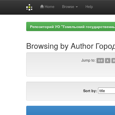
Home
Browse
Help
Skip
navigation
Репозиторий УО "Гомельский государственн
Browsing by Author Горо
Jump to:
0-9
A
B
Sort by: