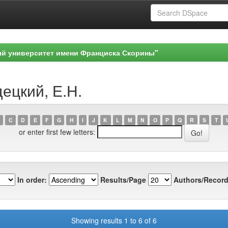
ый университет имени Франциска Скорины"
децкий, Е.Н.
C
D
E
F
G
H
I
J
K
L
M
N
O
P
Q
R
S
T
or enter first few letters:
In order:
Results/Page
Authors/Record
Showing results 1 to 6 of 6