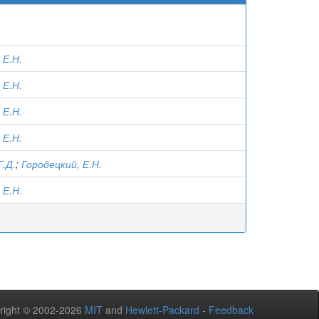
 Е.Н.
 Е.Н.
 Е.Н.
 Е.Н.
Г.Д.
;
Городецкий, Е.Н.
 Е.Н.
right © 2002-2026
MIT
and
Hewlett-Packard
-
Feedback