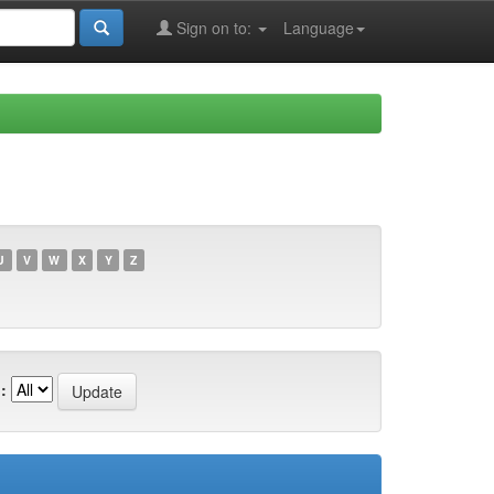
Sign on to:
Language
U
V
W
X
Y
Z
: