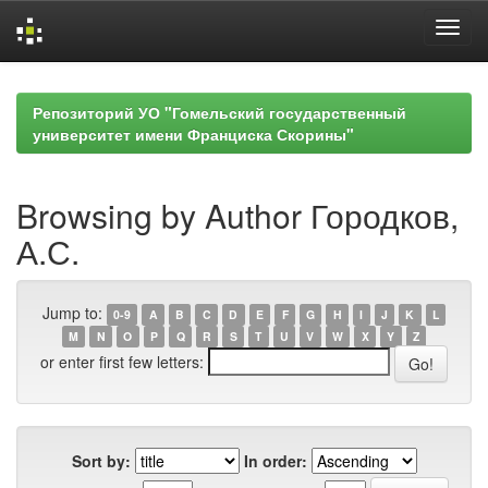
Skip
navigation
Репозиторий УО "Гомельский государственный
университет имени Франциска Скорины"
Browsing by Author Городков,
А.С.
Jump to:
0-9
A
B
C
D
E
F
G
H
I
J
K
L
M
N
O
P
Q
R
S
T
U
V
W
X
Y
Z
or enter first few letters:
Sort by:
In order: