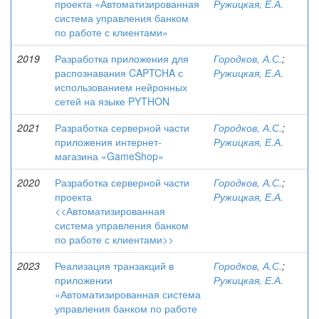
проекта «Автоматизированная
Ружицкая, Е.А.
система управления банком
по работе с клиентами»
2019
Разработка приложения для
Городков, А.С.
;
распознавания CAPTCHA с
Ружицкая, Е.А.
использованием нейронных
сетей на языке PYTHON
2021
Разработка серверной части
Городков, А.С.
;
приложения интернет-
Ружицкая, Е.А.
магазина «GameShop»
2020
Разработка серверной части
Городков, А.С.
;
проекта
Ружицкая, Е.А.
<<Автоматизированная
система управления банком
по работе с клиентами>>
2023
Реализация транзакций в
Городков, А.С.
;
приложении
Ружицкая, Е.А.
«Автоматизированная система
управления банком по работе