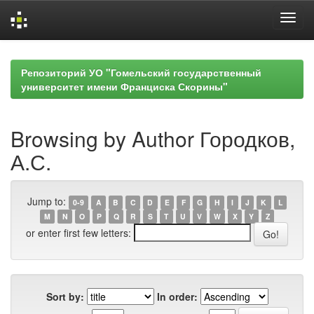
Skip
navigation
Репозиторий УО "Гомельский государственный
университет имени Франциска Скорины"
Browsing by Author Городков,
А.С.
Jump to:
0-9
A
B
C
D
E
F
G
H
I
J
K
L
M
N
O
P
Q
R
S
T
U
V
W
X
Y
Z
or enter first few letters:
Sort by:
In order: