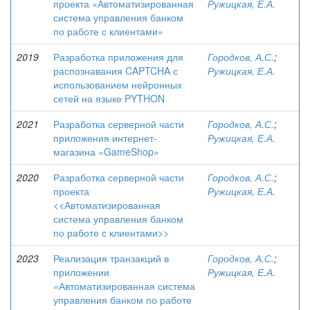
проекта «Автоматизированная
Ружицкая, Е.А.
система управления банком
по работе с клиентами»
2019
Разработка приложения для
Городков, А.С.
;
распознавания CAPTCHA с
Ружицкая, Е.А.
использованием нейронных
сетей на языке PYTHON
2021
Разработка серверной части
Городков, А.С.
;
приложения интернет-
Ружицкая, Е.А.
магазина «GameShop»
2020
Разработка серверной части
Городков, А.С.
;
проекта
Ружицкая, Е.А.
<<Автоматизированная
система управления банком
по работе с клиентами>>
2023
Реализация транзакций в
Городков, А.С.
;
приложении
Ружицкая, Е.А.
«Автоматизированная система
управления банком по работе