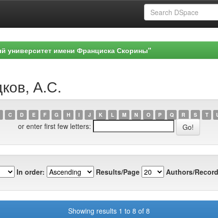
ый университет имени Франциска Скорины"
ков, А.С.
C
D
E
F
G
H
I
J
K
L
M
N
O
P
Q
R
S
T
or enter first few letters:
In order:
Results/Page
Authors/Record
Showing results 1 to 8 of 8