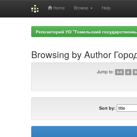
Home
Browse
Help
Skip
navigation
Репозиторий УО "Гомельский государственн
Browsing by Author Город
Jump to:
0-9
A
B
Sort by: