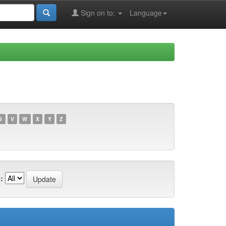
Sign on to:
Language
U
V
W
X
Y
Z
: