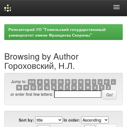
Skip
navigation
Репозиторий УО "Гомельский государственный
университет имени Франциска Скорины"
Browsing by Author
Гороховский, Н.Л.
Jump to:
0-9
A
B
C
D
E
F
G
H
I
J
K
L
M
N
O
P
Q
R
S
T
U
V
W
X
Y
Z
or enter first few letters:
Sort by:
In order: