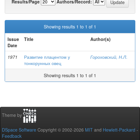
Results/Page
Authors/Record:
Showing results 1 to 1 of 1
Issue
Title
Author(s)
Date
1971
Развитие плацентом у
Гороховский, Н.Л.
тонкорунных овец
Showing results 1 to 1 of 1
Theme by
DSpace Software
Copyright © 2002-2026
MIT
and
Hewlett-Packard
-
Feedback